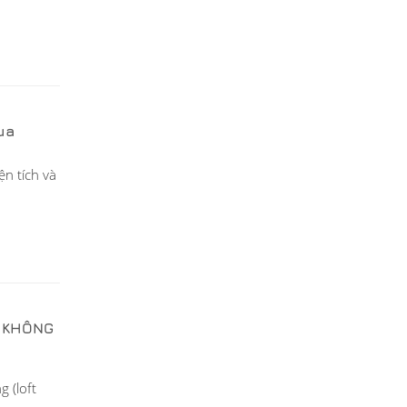
ua
ện tích và
P KHÔNG
g (loft