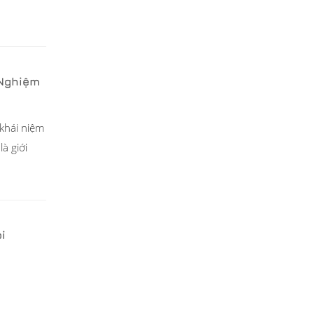
 Nghiệm
khái niệm
à giới
i