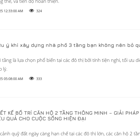
ng thể, và tiến độ hoàn thiện.
25 12:33:00 AM
324
lưu ý khi xây dựng nhà phố 3 tầng bạn không nên bỏ q
tầng là lựa chọn phổ biến tại các đô thị bởi tính tiện nghi, tối ưu di
 lý.
25 05:08:00 AM
333
ẾT KẾ BỐ TRÍ CĂN HỘ 2 TẦNG THÔNG MINH – GIẢI PHÁ
ỆU QUẢ CHO CUỘC SỐNG HIỆN ĐẠI
cảnh quỹ đất ngày càng hạn chế tại các đô thị lớn, các căn hộ 2 tần