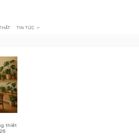
 THẤT
TIN TỨC
g thiết
026