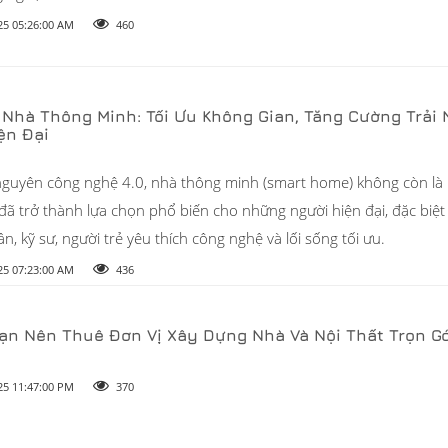
25 05:26:00 AM
460
ế Nhà Thông Minh: Tối Ưu Không Gian, Tăng Cường Trải
ện Đại
nguyên công nghệ 4.0, nhà thông minh (smart home) không còn là 
đã trở thành lựa chọn phổ biến cho những người hiện đại, đặc biệt l
, kỹ sư, người trẻ yêu thích công nghệ và lối sống tối ưu.
25 07:23:00 AM
436
Bạn Nên Thuê Đơn Vị Xây Dựng Nhà Và Nội Thất Trọn Gó
25 11:47:00 PM
370