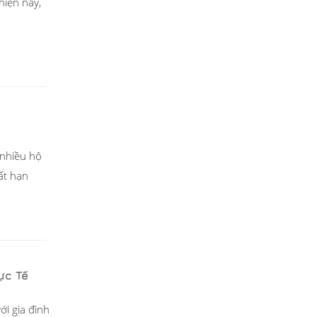
hiện nay,
 nhiều hộ
đất hạn
ực Tế
ới gia đình