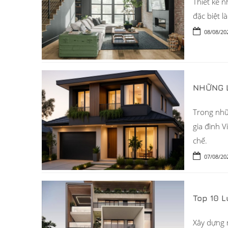
Thiết kế n
đặc biệt l
08/08/20
NHỮNG L
Trong nhữ
gia đình V
chế.
07/08/20
Top 10 
Xây dựng n