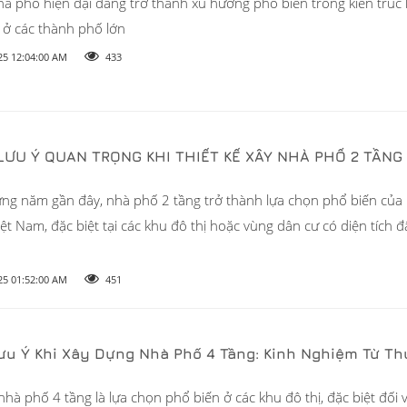
hà phố hiện đại đang trở thành xu hướng phổ biến trong kiến trúc 
à ở các thành phố lớn
25 12:04:00 AM
433
ƯU Ý QUAN TRỌNG KHI THIẾT KẾ XÂY NHÀ PHỐ 2 TẦNG
ng năm gần đây, nhà phố 2 tầng trở thành lựa chọn phổ biến của
iệt Nam, đặc biệt tại các khu đô thị hoặc vùng dân cư có diện tích 
25 01:52:00 AM
451
Lưu Ý Khi Xây Dựng Nhà Phố 4 Tầng: Kinh Nghiệm Từ Th
hà phố 4 tầng là lựa chọn phổ biến ở các khu đô thị, đặc biệt đối v