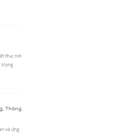
t thự, nơi
h trọng
g, Thông
an và ứng