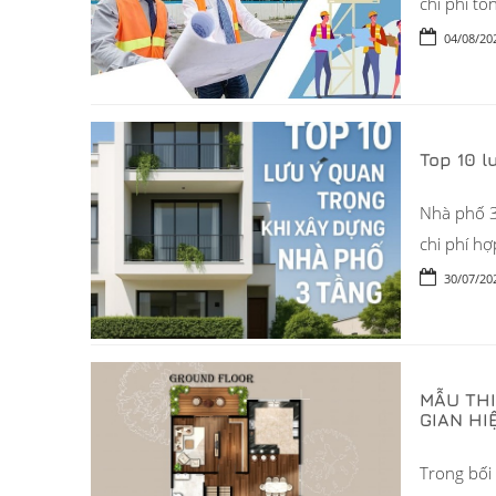
chi phí tổ
04/08/20
Top 10 
Nhà phố 3 
chi phí hợp
30/07/20
MẪU THI
GIAN HI
Trong bối 