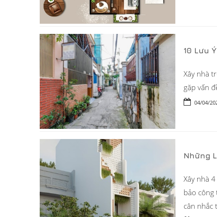
10 Lưu 
Xây nhà t
gặp vấn đ
04/04/20
Những L
Xây nhà 4 
bảo công t
cân nhắc t