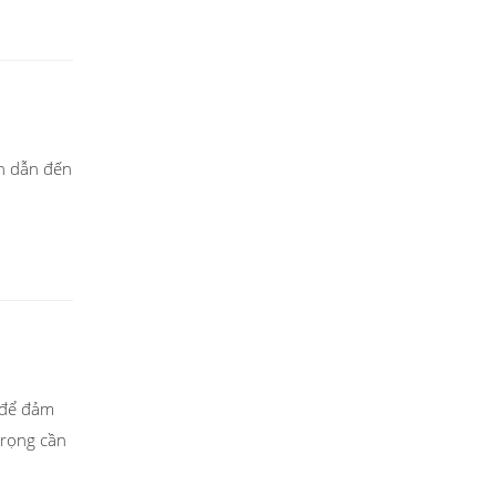
ến dẫn đến
h để đảm
trọng cần