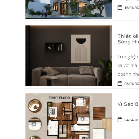
16/04/20
Thiết k
Sống Hi
Trong kỷ 
xa vời mà 
doanh nhân
08/04/20
Vì Sao 
04/04/20