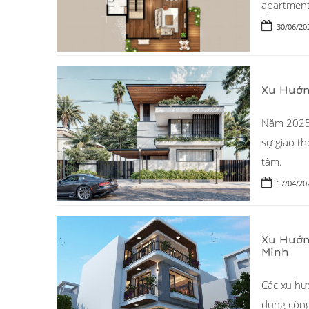
apartment
30/06/20
Xu Hướn
Năm 2025 đ
sự giao t
tâm.
17/04/20
Xu Hướn
Minh
Các xu hư
dụng công 