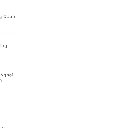
ng Quán
ông
 Ngoại
n