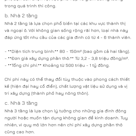
trong quá trình thi công.
b. Nhà 2 tầng
Nhà 2 tầng là lựa chọn phổ biến tại các khu vực thành thị
và ngoại ô. Với không gian sống rộng rãi hơn, loại nhà này
đáp ứng tốt nhu cầu của các gia đình có từ 4 - 6 thành viên.
- **Diện tích trung bình:** 80 - 150m² (bao gồm cả hai tầng).
- **Đơn giá xây dựng phần thô:** Từ 3,2 - 3,8 triệu đồng/m².
- **Tổng chi phí:** Khoảng từ 500 triệu - 1 tỷ đồng.
Chi phí này có thể thay đổi tùy thuộc vào phong cách thiết
kế (hiện đại hay cổ điển), chất lượng vật liệu sử dụng và vị
trí xây dựng (thành phố hay nông thôn).
c. Nhà 3 tầng
Nhà 3 tầng là lựa chọn lý tưởng cho những gia đình đông
người hoặc muốn tận dụng không gian để kinh doanh. Tuy
nhiên, vì quy mô lớn hơn nên chi phí xây dựng phần thô
cũng cao hơn.