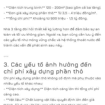
- **Diện tích trung bình:** 120 - 200m² (bao gồm cả ba tầng).
- **Đơn giá xây dựng phần thô:** Từ 3,5 - 4 triệu đồng/m².
- **Tổng chi phí:** Khoảng từ 900 triệu - 1,5 tỷ đồng.
Nhà 3 tầng đòi hỏi thiết kế kỹ lưỡng hơn để đảm bảo sự an
toàn và tối ưu không gian. Ngoài ra, bạn cũng cần lưu ý đến
các yếu tố như móng vững chắc và hệ thống thoát nước để
tránh các vấn đề phát sinh sau này.
---
3. Các yếu tố ảnh hưởng đến
chi phí xây dựng phần thô
Chi phí xây dựng phần thô không cố định mà phụ thuộc vào
nhiều yếu tố khác nhau:
- **Diện tích xây dựng:** Diện tích càng lớn thì tổng chi phí
càng cao.
- **Vật liệu:** Chất lượng vật liệu quyết định lớn đến giá
thành. Sử dụng vật liệu cao cấp sẽ làm tăng chi phí.