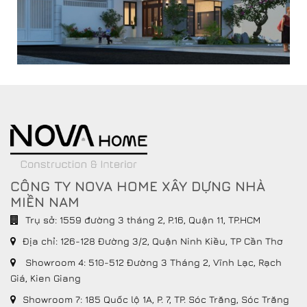
CÔNG TY NOVA HOME XÂY DỰNG NHÀ
MIỀN NAM
Trụ sở: 1559 đường 3 tháng 2, P.16, Quận 11, TP.HCM
Địa chỉ:
126-128 Đường 3/2, Quận Ninh Kiều, TP Cần Thơ
Showroom 4: 510-512 Đường 3 Tháng 2, Vĩnh Lạc, Rạch
Giá, Kien Giang
Showroom 7: 185 Quốc lộ 1A, P. 7, TP. Sóc Trăng, Sóc Trăng