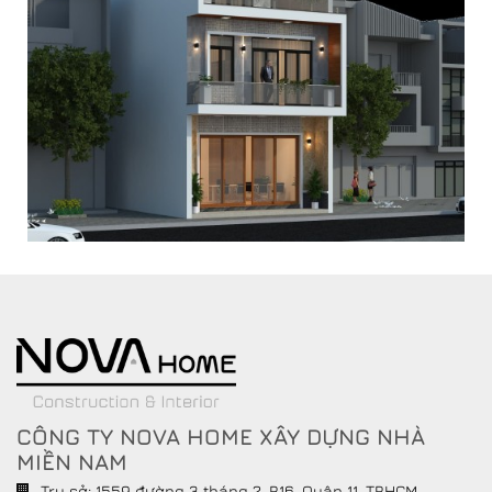
CÔNG TY NOVA HOME XÂY DỰNG NHÀ
MIỀN NAM
Trụ sở: 1559 đường 3 tháng 2, P.16, Quận 11, TP.HCM