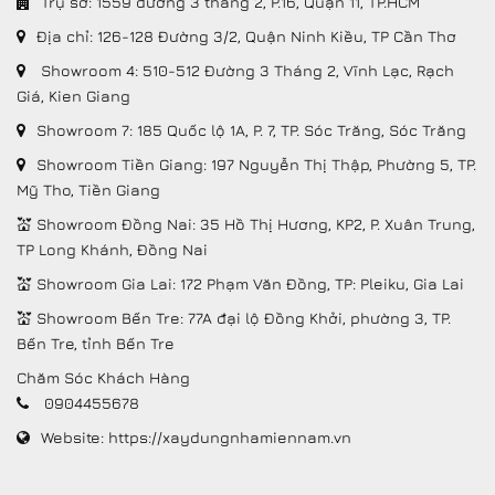
Trụ sở: 1559 đường 3 tháng 2, P.16, Quận 11, TP.HCM
Địa chỉ:
126-128 Đường 3/2, Quận Ninh Kiều, TP Cần Thơ
Showroom 4: 510-512 Đường 3 Tháng 2, Vĩnh Lạc, Rạch
Giá, Kien Giang
Showroom 7: 185 Quốc lộ 1A, P. 7, TP. Sóc Trăng, Sóc Trăng
Showroom Tiền Giang: 197 Nguyễn Thị Thập, Phường 5, TP.
Mỹ Tho, Tiền Giang
💒 Showroom Đồng Nai: 35 Hồ Thị Hương, KP2, P. Xuân Trung,
TP Long Khánh, Đồng Nai
💒 Showroom Gia Lai: 172 Phạm Văn Đồng, TP: Pleiku, Gia Lai
💒 Showroom Bến Tre: 77A đại lộ Đồng Khởi, phường 3, TP.
Bến Tre, tỉnh Bến Tre
Chăm Sóc Khách Hàng
0904455678
Website:
https://xaydungnhamiennam.vn