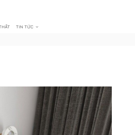
 THẤT
TIN TỨC