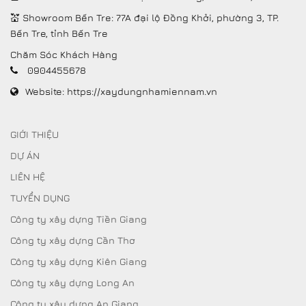
💒 Showroom Bến Tre: 77A đại lộ Đồng Khởi, phường 3, TP.
Bến Tre, tỉnh Bến Tre
Chăm Sóc Khách Hàng
0904455678
Website:
https://xaydungnhamiennam.vn
GIỚI THIỆU
DỰ ÁN
LIÊN HỆ
TUYỂN DỤNG
Công ty xây dựng Tiền Giang
Công ty xây dựng Cần Thơ
Công ty xây dựng Kiên Giang
Công ty xây dựng Long An
Công ty xây dựng An Giang